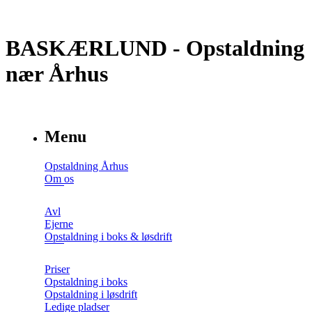
BASKÆRLUND - Opstaldning
nær Århus
Menu
Opstaldning Århus
Om os
Avl
Ejerne
Opstaldning i boks & løsdrift
Priser
Opstaldning i boks
Opstaldning i løsdrift
Ledige pladser