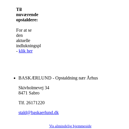
Til
nuværende
opstaldere:
For at se
den
aktuelle
indlukningsplan
-
klik her
BASKÆRLUND - Opstaldning nær Århus
Skivholmevej 34
8471 Sabro
Tlf. 26171220
stald@baskaerlund.dk
Vis almindelig hjemmeside